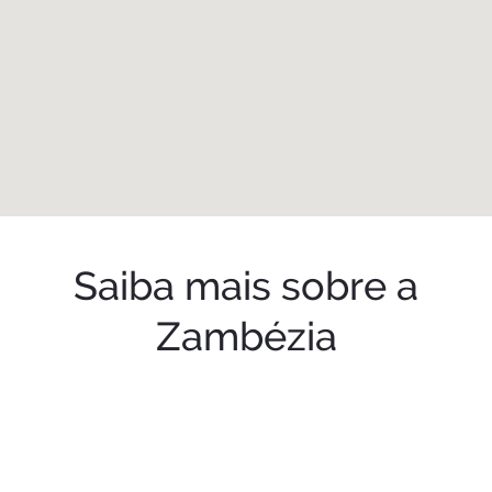
Saiba mais sobre a
Zambézia
Tradicões
Historia
e
Religiões